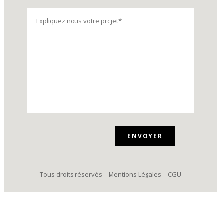
V
e
u
i
Tous droits réservés –
Mentions Légales
–
CGU
l
l
e