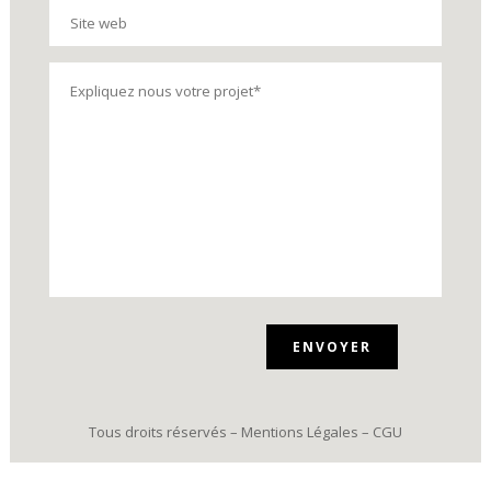
V
e
u
i
Tous droits réservés –
Mentions Légales
–
CGU
l
l